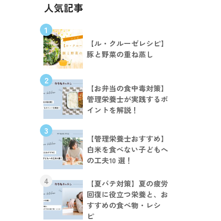
人気記事
1
【ル・クルーゼレシピ】
豚と野菜の重ね蒸し
2
【お弁当の食中毒対策】
管理栄養士が実践するポ
イントを解説！
3
【管理栄養士おすすめ】
白米を食べない子どもへ
の工夫10 選！
4
【夏バテ対策】夏の疲労
回復に役立つ栄養と、お
すすめの食べ物・レシ
ピ